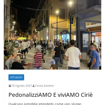
ATTUALITA'
18 Agosto 2021
Cinzia Somma
PedonalizziAMO E viviAMO Ciriè
Qualcuno potrebbe intenderlo come uno slogan