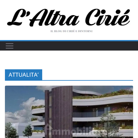
Salta
al
contenuto
ATTUALITA’