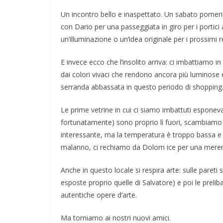
Un incontro bello e inaspettato. Un sabato pomerigg
con Dario per una passeggiata in giro per i portici 
un’illuminazione o un’idea originale per i prossimi r
E invece ecco che l’insolito arriva: ci imbattiamo i
dai colori vivaci che rendono ancora più luminose e
serranda abbassata in questo periodo di shopping
Le prime vetrine in cui ci siamo imbattuti espone
fortunatamente) sono proprio lì fuori, scambiamo 2
interessante, ma la temperatura è troppo bassa e 
malanno, ci rechiamo da Dolom ice per una meren
Anche in questo locale si respira arte: sulle pareti 
esposte proprio quelle di Salvatore) e poi le prelib
autentiche opere d’arte.
Ma torniamo ai nostri nuovi amici.