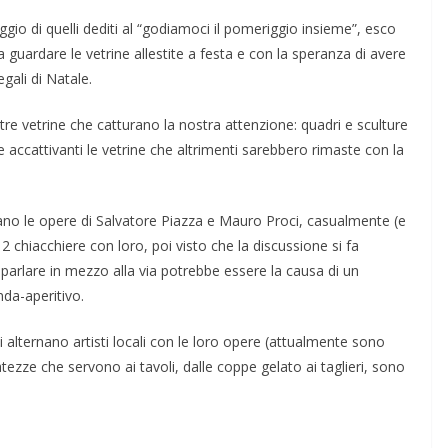
io di quelli dediti al “godiamoci il pomeriggio insieme”, esco
a guardare le vetrine allestite a festa e con la speranza di avere
egali di Natale.
n tre vetrine che catturano la nostra attenzione: quadri e sculture
 accattivanti le vetrine che altrimenti sarebbero rimaste con la
.
vano le opere di Salvatore Piazza e Mauro Proci, casualmente (e
 chiacchiere con loro, poi visto che la discussione si fa
parlare in mezzo alla via potrebbe essere la causa di un
da-aperitivo.
si alternano artisti locali con le loro opere (attualmente sono
atezze che servono ai tavoli, dalle coppe gelato ai taglieri, sono