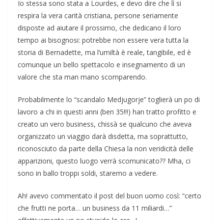
Io stessa sono stata a Lourdes, e devo dire che lì si
respira la vera carità cristiana, persone seriamente
disposte ad aiutare il prossimo, che dedicano il loro
tempo ai bisognosi: potrebbe non essere vera tutta la
storia di Bernadette, ma l’umiltà è reale, tangibile, ed è
comunque un bello spettacolo e insegnamento di un
valore che sta man mano scomparendo.
Probabilmente lo “scandalo Medjugorje” toglierà un po di
lavoro a chi in questi anni (ben 35!!!) han tratto profitto e
creato un vero business, chissà se qualcuno che aveva
organizzato un viaggio darà disdetta, ma soprattutto,
riconosciuto da parte della Chiesa la non veridicità delle
apparizioni, questo luogo verrà scomunicato?? Mha, ci
sono in ballo troppi soldi, staremo a vedere.
Ah! avevo commentato il post del buon uomo così: “certo
che frutti ne porta… un business da 11 miliardi…”