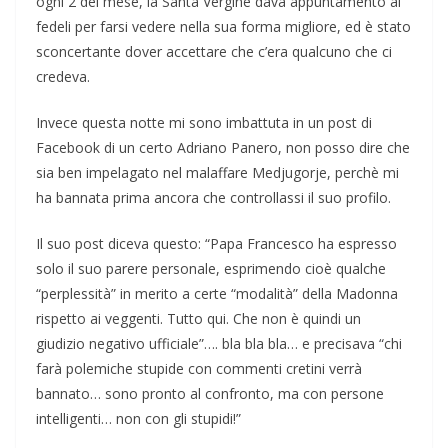
ogni 2 del mese, la Santa Vergine dava appuntamento ai
fedeli per farsi vedere nella sua forma migliore, ed è stato
sconcertante dover accettare che c’era qualcuno che ci
credeva.
Invece questa notte mi sono imbattuta in un post di
Facebook di un certo Adriano Panero, non posso dire che
sia ben impelagato nel malaffare Medjugorje, perchè mi
ha bannata prima ancora che controllassi il suo profilo.
Il suo post diceva questo: “Papa Francesco ha espresso
solo il suo parere personale, esprimendo cioè qualche
“perplessità” in merito a certe “modalità” della Madonna
rispetto ai veggenti. Tutto qui. Che non è quindi un
giudizio negativo ufficiale”…. bla bla bla… e precisava “chi
farà polemiche stupide con commenti cretini verrà
bannato… sono pronto al confronto, ma con persone
intelligenti… non con gli stupidi!”