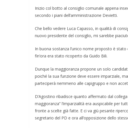
Inizio col botto al consiglio comunale appena ins
secondo i piani dell’amministrazione Devietti.
Che bello vedere Luca Capasso, in qualità di consigl
nuovo presidente del consiglio, mi sarebbe piaciut
In buona sostanza l’unico nome proposto è stato qu
fin’ora era stato ricoperto da Guido Bili.
Dunque la maggioranza propone un solo candidato, 
poiché la sua funzione deve essere imparziale, ma
parteciperà nemmeno alle capigruppo e non accett
D’Agostino ribadisce quanto affermato dal collega 
maggioranza” l’imparzialità era auspicabile per tut
fronte a scelte già fatte. E ci va giù pesante riper
segretario del PD e ora all’opposizione dello stesso