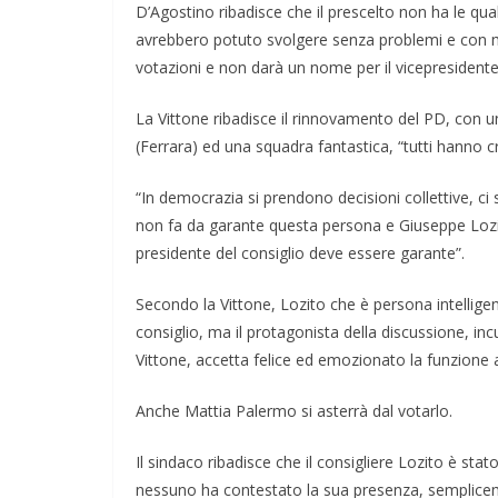
D’Agostino ribadisce che il prescelto non ha le qual
avrebbero potuto svolgere senza problemi e con mag
votazioni e non darà un nome per il vicepresidente
La Vittone ribadisce il rinnovamento del PD, con
(Ferrara) ed una squadra fantastica, “tutti hanno cre
“In democrazia si prendono decisioni collettive, c
non fa da garante questa persona e Giuseppe Lozito
presidente del consiglio deve essere garante”.
Secondo la Vittone, Lozito che è persona intellige
consiglio, ma il protagonista della discussione, in
Vittone, accetta felice ed emozionato la funzione a
Anche Mattia Palermo si asterrà dal votarlo.
Il sindaco ribadisce che il consigliere Lozito è sta
nessuno ha contestato la sua presenza, semplicem