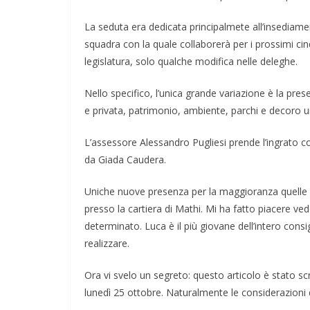
La seduta era dedicata principalmete all’insediame
squadra con la quale collaborerà per i prossimi ci
legislatura, solo qualche modifica nelle deleghe.
Nello specifico, l’unica grande variazione è la pres
e privata, patrimonio, ambiente, parchi e decoro ur
L’assessore Alessandro Pugliesi prende l’ingrato c
da Giada Caudera.
Uniche nuove presenza per la maggioranza quelle 
presso la cartiera di Mathi. Mi ha fatto piacere ve
determinato. Luca è il più giovane dell’intero consi
realizzare.
Ora vi svelo un segreto: questo articolo è stato sc
lunedì 25 ottobre. Naturalmente le considerazioni 