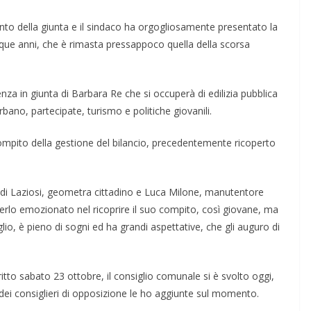
nto della giunta e il sindaco ha orgogliosamente presentato la
nque anni, che è rimasta pressappoco quella della scorsa
enza in giunta di Barbara Re che si occuperà di edilizia pubblica
bano, partecipate, turismo e politiche giovanili.
ompito della gestione del bilancio, precedentemente ricoperto
di Laziosi, geometra cittadino e Luca Milone, manutentore
derlo emozionato nel ricoprire il suo compito, così giovane, ma
glio, è pieno di sogni ed ha grandi aspettative, che gli auguro di
ritto sabato 23 ottobre, il consiglio comunale si è svolto oggi,
dei consiglieri di opposizione le ho aggiunte sul momento.