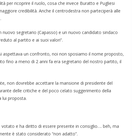
ità per ricoprire il ruolo, cosa che invece Buratto e Pugliesi
giore credibilità. Anche il centrodestra non parteciperà alle
.
 un nuovo segretario (Capasso) e un nuovo candidato sindaco
duto al partito e ai suoi valori”.
i si aspettava un confronto, noi non sposiamo il nome proposto,
 fino a meno di 2 anni fa era segretario del nostro partito, il
nte, non dovrebbe accettare la mansione di presidente del
curante delle critiche e del poco celato suggerimento della
 lui proposta.
to votato e ha diritto di essere presente in consiglio…. beh, ma
ente è stato considerato “non adatto”.