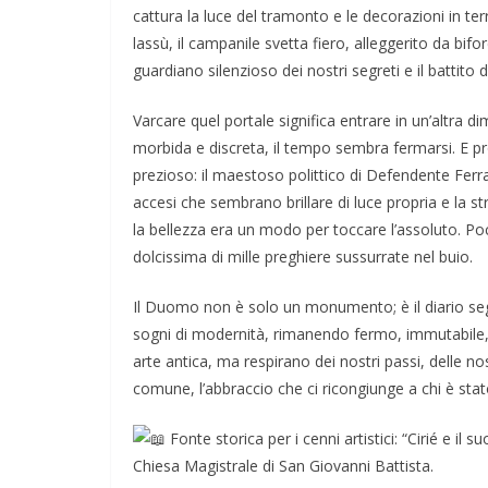
cattura la luce del tramonto e le decorazioni in te
lassù, il campanile svetta fiero, alleggerito da bifor
guardiano silenzioso dei nostri segreti e il battito 
Varcare quel portale significa entrare in un’altra di
morbida e discreta, il tempo sembra fermarsi. E propr
prezioso: il maestoso polittico di Defendente Ferrari
accesi che sembrano brillare di luce propria e la st
la bellezza era un modo per toccare l’assoluto. P
dolcissima di mille preghiere sussurrate nel buio.
Il Duomo non è solo un monumento; è il diario segre
sogni di modernità, rimanendo fermo, immutabile,
arte antica, ma respirano dei nostri passi, delle no
comune, l’abbraccio che ci ricongiunge a chi è stat
Fonte storica per i cenni artistici: “Cirié e il su
Chiesa Magistrale di San Giovanni Battista.