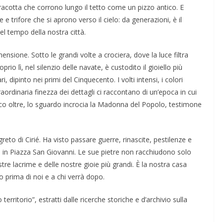
rracotta che corrono lungo il tetto come un pizzo antico. E
e e trifore che si aprono verso il cielo: da generazioni, è il
del tempo della nostra città.
mensione. Sotto le grandi volte a crociera, dove la luce filtra
io lì, nel silenzio delle navate, è custodito il gioiello più
, dipinto nei primi del Cinquecento. I volti intensi, i colori
raordinaria finezza dei dettagli ci raccontano di un’epoca in cui
oco oltre, lo sguardo incrocia la Madonna del Popolo, testimone
to di Cirié. Ha visto passare guerre, rinascite, pestilenze e
 in Piazza San Giovanni. Le sue pietre non racchiudono solo
stre lacrime e delle nostre gioie più grandi. È la nostra casa
o prima di noi e a chi verrà dopo.
o territorio”, estratti dalle ricerche storiche e d’archivio sulla