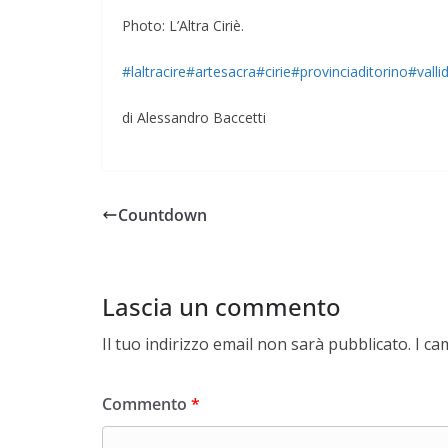
Photo: L’Altra Ciriè.
#laltracire
#artesacra
#cirie
#provinciaditorino
#valli
di Alessandro Baccetti
Countdown
Lascia un commento
Il tuo indirizzo email non sarà pubblicato.
I ca
Commento
*