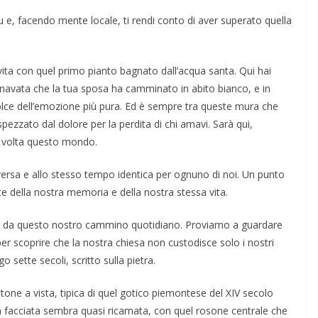
 su e, facendo mente locale, ti rendi conto di aver superato quella
 vita con quel primo pianto bagnato dall’acqua santa. Qui hai
ta navata che la tua sposa ha camminato in abito bianco, e in
lce dell’emozione più pura. Ed è sempre tra queste mura che
pezzato dal dolore per la perdita di chi amavi. Sarà qui,
ma volta questo mondo.
iversa e allo stesso tempo identica per ognuno di noi. Un punto
rte della nostra memoria e della nostra stessa vita.
o da questo nostro cammino quotidiano. Proviamo a guardare
per scoprire che la nostra chiesa non custodisce solo i nostri
sette secoli, scritto sulla pietra.
tone a vista, tipica di quel gotico piemontese del XIV secolo
 La facciata sembra quasi ricamata, con quel rosone centrale che