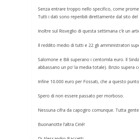
Senza entrare troppo nello specifico, come promesso
Tutti i dati sono reperibili direttamente dal sito de
Inoltre sul Risveglio di questa settimana c’è un art
Il reddito medio di tutti e 22 gli amministratori sup
Salomone e Bili superano i centomila euro. Il Sinda
abbassano un po’ la media totale). Brizio supera 
Infine 10.000 euro per Fossati, che a questo punto ci 
Spero di non essere passato per morboso.
Nessuna cifra da capogiro comunque. Tutta gente
Buonanotte l’altra Cirié!
Di Alessandro Baccetti