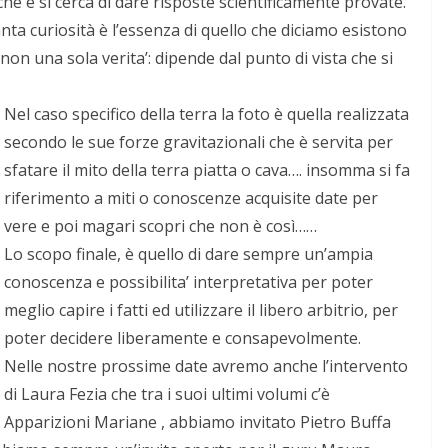
ache e si cerca di dare risposte scientificamente provate.
tanta curiosità è l’essenza di quello che diciamo esistono
 non una sola verita’: dipende dal punto di vista che si
Nel caso specifico della terra la foto è quella realizzata
secondo le sue forze gravitazionali che è servita per
sfatare il mito della terra piatta
o cava…. insomma si fa
riferimento a miti o conoscenze acquisite date per
vere e poi magari scopri che non è così……
Lo scopo finale, è quello di dare sempre un’ampia
conoscenza e possibilita’ interpretativa per poter
meglio capire i fatti ed utilizzare il libero arbitrio, per
poter decidere liberamente e consapevolmente.
Nelle nostre prossime date avremo anche l’intervento
di Laura Fezia che tra i suoi ultimi volumi c’è
Apparizioni Mariane , abbiamo invitato Pietro Buffa