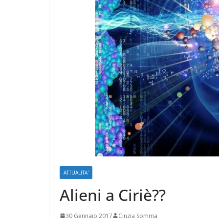
ATTUALITA'
Alieni a Ciriè??
30 Gennaio 2017
Cinzia Somma