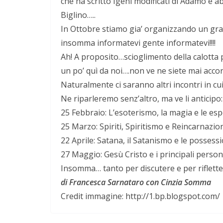
che ha scritto Igeni modificati di Adamo e
Biglino…..
In Ottobre stiamo gia’ organizzando un gra
insomma informatevi gente informatevi!!!!
Ah! A proposito…scioglimento della calotta
un po’ quì da noi….non ve ne siete mai accor
Naturalmente ci saranno altri incontri in cu
Ne riparleremo senz’altro, ma ve li anticipo:
25 Febbraio: L’esoterismo, la magia e le es
25 Marzo: Spiriti, Spiritismo e Reincarnazion
22 Aprile: Satana, il Satanismo e le possessi
27 Maggio: Gesù Cristo e i principali person
Insomma… tanto per discutere e per riflett
di Francesca Sarnataro con Cinzia Somma
Credit immagine: http://1.bp.blogspot.com/