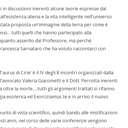
lti in discussioni inerenti alcune teorie espresse dal
l’esistenza aliena e la vita intelligente nell’universo.
 stata proposta un’immagine della terra per come è
essi… tutti quelli che hanno partecipato alla
i quanto asserito dal Professore, ma perchè
Francesca Sarnataro che ha voluto raccontarci con
urus di Cirie’ è il IV degli 8 incontri organizzati dalla
l’avvocato Valeria Giacometti e il Dott. Perrotta inerenti
a oltre la morte…..tutti gli argomenti trattati si rifanno
ogia esoterica ed Exorciziamus te e in arrivo il nuovo
nto di vista scientifico, quindi bando alle mistificazioni
questi anni, nel corso delle varie conferenze vengono