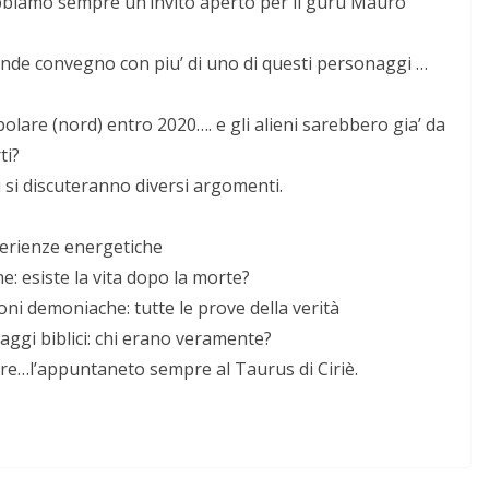
 abbiamo sempre un’invito aperto per il guru Mauro
nde convegno con piu’ di uno di questi personaggi …
 polare (nord) entro 2020….
e gli alieni sarebbero gia’ da
ti?
i si discuteranno diversi argomenti.
perienze energetiche
e: esiste la vita dopo la morte?
oni demoniache: tutte le prove della verità
aggi biblici: chi erano veramente?
ere…l’appuntaneto sempre al Taurus di Ciriè.