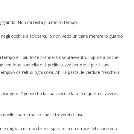
rseggiando. Non mi resta più molto tempo.
 negli occhi e a scrutarci. Io non vedo un cane mentre lo guardo
tempo e il più forte prenderà il sopravvento. Eppure a poche
he vendono tonnellate di prelibatezze per me e per il cane.
mpivo carrelli di ogni cosa. Ah.. la pasta, le verdure fresche, i
 piangere. Ognuno ha la sua croce e la mia è quella di vivere al
a quelle sbarre ma so che le troverei chiuse.
orse migliaia di macchine e sperare in un errore del capotreno