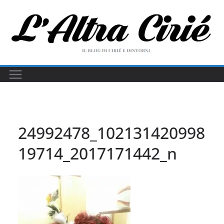
Salta
al
contenuto
24992478_102131420998
19714_2017171442_n