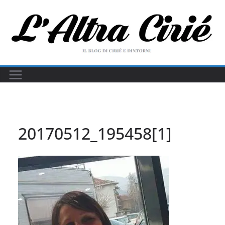
Salta
al
contenuto
20170512_195458[1]