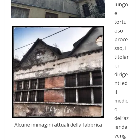
lungo
e
tortu
oso
proce
sso, i
titolar
i, i
dirige
nti ed
il
medic
o
dell’az
Alcune immagini attuali della fabbrica
ienda
veng