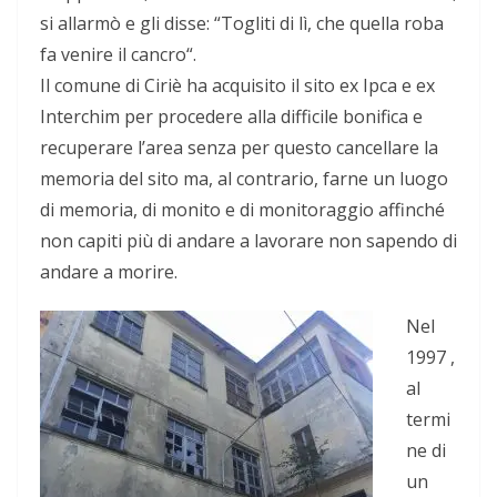
si allarmò e gli disse: “Togliti di lì, che quella roba
fa venire il cancro“.
Il comune di Ciriè ha acquisito il sito ex Ipca e ex
Interchim per procedere alla difficile bonifica e
recuperare l’area senza per questo cancellare la
memoria del sito ma, al contrario, farne un luogo
di memoria, di monito e di monitoraggio affinché
non capiti più di andare a lavorare non sapendo di
andare a morire.
Nel
1997 ,
al
termi
ne di
un