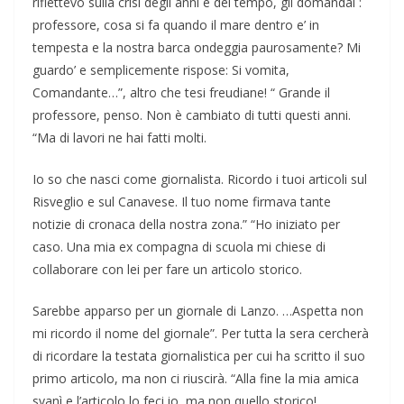
riflettevo sulla crisi degli anni e del tempo, gli domandai :
professore, cosa si fa quando il mare dentro e’ in
tempesta e la nostra barca ondeggia paurosamente? Mi
guardo’ e semplicemente rispose: Si vomita,
Comandante…”, altro che tesi freudiane! “ Grande il
professore, penso. Non è cambiato di tutti questi anni.
“Ma di lavori ne hai fatti molti.
Io so che nasci come giornalista. Ricordo i tuoi articoli sul
Risveglio e sul Canavese. Il tuo nome firmava tante
notizie di cronaca della nostra zona.” “Ho iniziato per
caso. Una mia ex compagna di scuola mi chiese di
collaborare con lei per fare un articolo storico.
Sarebbe apparso per un giornale di Lanzo. …Aspetta non
mi ricordo il nome del giornale”. Per tutta la sera cercherà
di ricordare la testata giornalistica per cui ha scritto il suo
primo articolo, ma non ci riuscirà. “Alla fine la mia amica
svanì e l’articolo lo feci io, ma non quello storico!