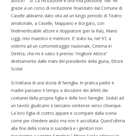
attrice?” “Si. La recitazione è una mia passione. Nel ’96
grazie a un corso di recitazione finanziato dal Comune di
Caselle abbiamo dato vita ad un lungo periodo di Teatro
amatoriale, a Caselle, Mappano e Borgaro, con
l’indimenticabile attore e doppiatore (per la Rai), Mario
Liggi, mio maestro e mentore. E’ stato lui, nel 97, a
volermi ad un cortometraggio nazionale, Cinema in
Diretta, che mi è valso il premio “migliore Attrice”
direttamente dalle mani del presidente della giuria, Ettore
Scola!
Si trattava di una storia di famiglia. In pratica padre e
madre passano il tempo a discutere dei difetti dei
coetanei della propria figlia e delle loro famiglie. Seduti ad
un tavolo giudicano e lanciano sentenze verso chiunque.
La loro figlia di contro appare e scompare dalla scena
come per chiedere aiuto ma non è ascoltata. Quest’ultima
alla fine della scena si suiciderà e i genitori non
riusciranno a capirne il motivo.” Ettore Scola adorava le