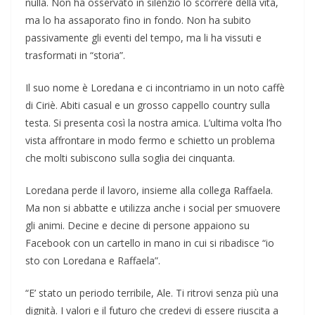
nulla. Non ha osservato in silenzio lo scorrere della vita,
ma lo ha assaporato fino in fondo. Non ha subito
passivamente gli eventi del tempo, ma li ha vissuti e
trasformati in “storia”.
Il suo nome è Loredana e ci incontriamo in un noto caffè
di Ciriè. Abiti casual e un grosso cappello country sulla
testa. Si presenta così la nostra amica. L’ultima volta l’ho
vista affrontare in modo fermo e schietto un problema
che molti subiscono sulla soglia dei cinquanta.
Loredana perde il lavoro, insieme alla collega Raffaela.
Ma non si abbatte e utilizza anche i social per smuovere
gli animi. Decine e decine di persone appaiono su
Facebook con un cartello in mano in cui si ribadisce “io
sto con Loredana e Raffaela”.
“E’ stato un periodo terribile, Ale. Ti ritrovi senza più una
dignità. I valori e il futuro che credevi di essere riuscita a