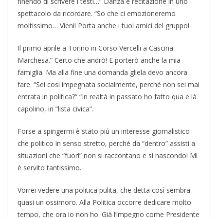
finendo di scrivere i testi…” Danza e recitazione in uno
spettacolo da ricordare. “So che ci emozioneremo
moltissimo… Vieni! Porta anche i tuoi amici del gruppo!
Il primo aprile a Torino in Corso Vercelli a Cascina
Marchesa.” Certo che andrò! E porterò anche la mia
famiglia. Ma alla fine una domanda gliela devo ancora
fare. “Sei cosi impegnata socialmente, perché non sei mai
entrata in politica?” “In realtà in passato ho fatto qua e là
capolino, in “lista civica”.
Forse a spingermi è stato più un interesse giornalistico
che politico in senso stretto, perché da “dentro” assisti a
situazioni che “fuori” non si raccontano e si nascondo! Mi
è servito tantissimo.
Vorrei vedere una politica pulita, che detta così sembra
quasi un ossimoro. Alla Politica occorre dedicare molto
tempo, che ora io non ho. Già l’impegno come Presidente